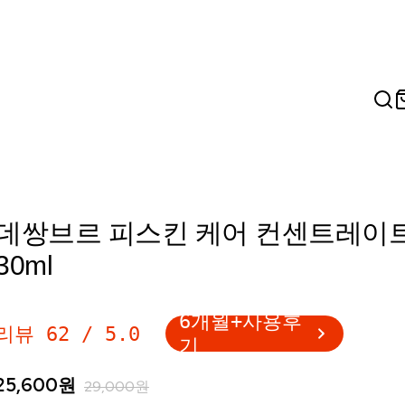
데쌍브르 피스킨 케어 컨센트레이
30ml
6개월+사용후
리뷰
62
/
5.0
기
25,600
원
29,000
원