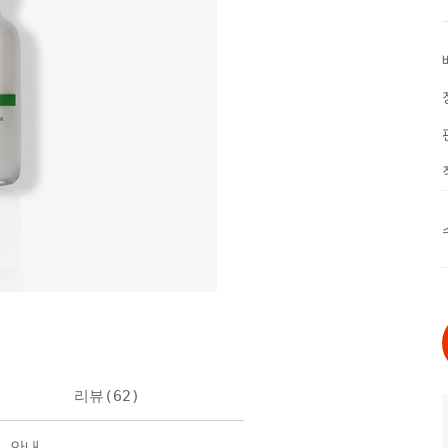
리뷰(
62
)
불 안내