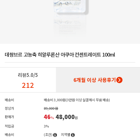
데쌍브르 고농축 히알루론산 아쿠아 컨센트레이트 100ml
리뷰
5.0/5
6개월 이상 사용후기
212
배송비
배송비 3,000원(3만원 이상 실결제시 무료 배송)
정상가
89,000 원
46
48,000
판매가
%
원
적립금
3%
배송비
(조건)
지역별