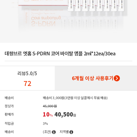
데쌍브르 엣홈 S-PDRN 코어 바이탈 앰플 2ml*12ea/30ea
리뷰
5.0/5
6개월 이상 사용후기
72
배송비
배송비 3,000원(3만원 이상 실결제시 무료 배송)
정상가
45,000 원
10
40,500
판매가
%
원
적립금
3%
배송비
(조건)
지역별