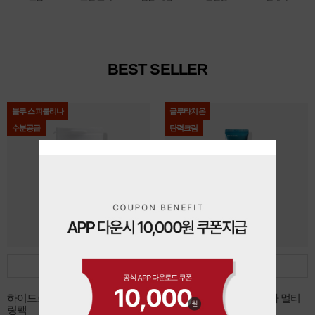
BEST SELLER
블루 스피룰리나
글루타치온
수분공급
탄력크림
담기
담기
하이드로 블루 스피룰리나 모델
데쌍브르 글루타치온 시카 멀티
링팩
리페어 크림 30ml