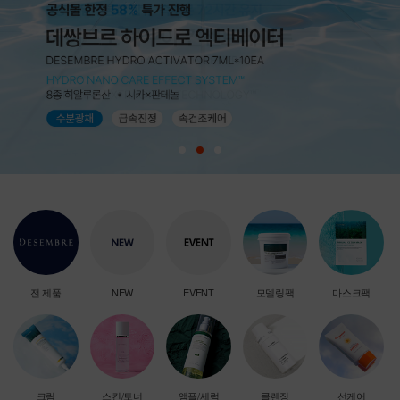
전 제품
NEW
EVENT
모델링팩
마스크팩
크림
스킨/토너
앰플/세럼
클렌징
선케어