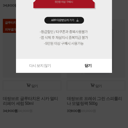
34,800원
38,000원
26,900원
26,900원
글루타치온
BEST
피부결개선
다시 보지 않기
닫기
담기
담기
데쌍브르 글루타치온 시카 멀티
데쌍브르 프레쉬 그린 스피룰리
리페어 세럼 50ml
나 모델링팩 500g
34,900원
34,900원
37,800원
69,000원