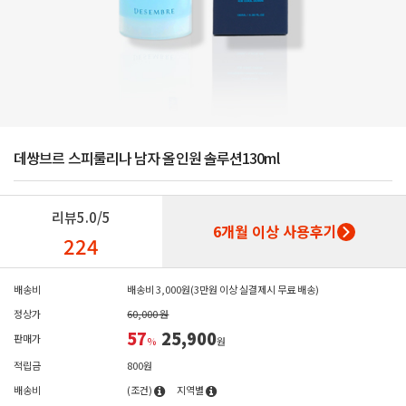
데쌍브르 스피룰리나 남자 올인원 솔루션130ml
리뷰
5.0/5
6개월 이상 사용후기
224
배송비
배송비 3,000원(3만원 이상 실결제시 무료 배송)
정상가
60,000 원
57
25,900
판매가
%
원
적립금
800원
배송비
(조건)
지역별