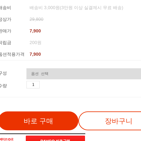
배송비
배송비 3,000원(3만원 이상 실결제시 무료 배송)
정상가
29,800
판매가
7,900
적립금
200원
옵션적용가격
7,900
구성
수량
바로 구매
장바구니