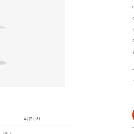
리뷰(
0
)
불 안내