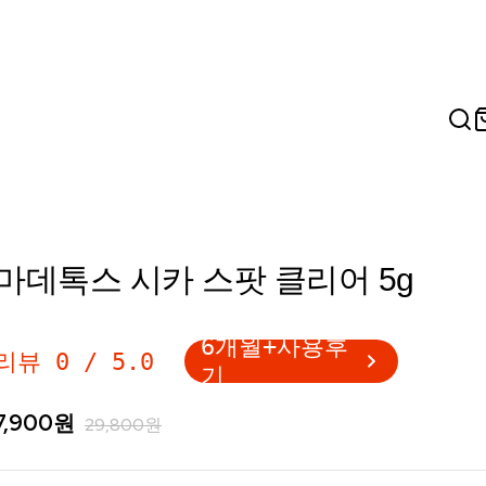
마데톡스 시카 스팟 클리어 5g
6개월+사용후
리뷰
0
/
5.0
기
7,900
원
29,800
원