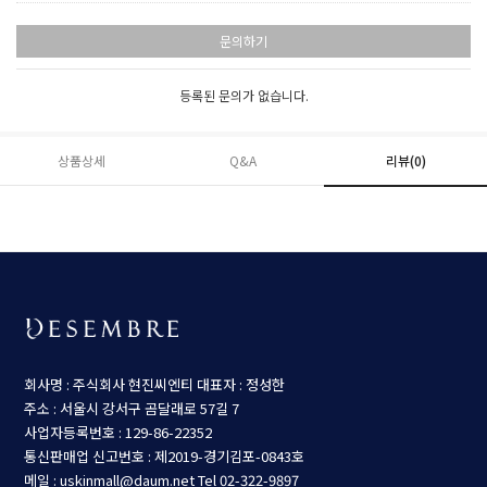
문의하기
등록된 문의가 없습니다.
상품상세
Q&A
리뷰(
0
)
회사명 : 주식회사 현진씨엔티
대표자 : 정성한
주소 : 서울시 강서구 곰달래로 57길 7
사업자등록번호 : 129-86-22352
통신판매업 신고번호 : 제2019-경기김포-0843호
메일 : uskinmall@daum.net
Tel 02-322-9897