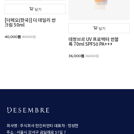
담기
[더메오(한국)] 더 데일리 썬
크림 50ml
담기
40,000원
40000원
데쌍브르 UV 프로텍터 썬블
록 70ml SPF50 PA+++
36,000원
36000원
회사명 : 주식회사 현진씨엔티
대표자 : 정성한
주소 : 서울시 강서구 곰달래로 57길 7