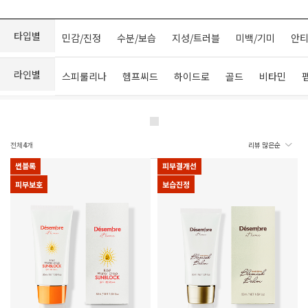
타입별
민감/진정
수분/보습
지성/트러블
미백/기미
안티
라인별
스피룰리나
헴프씨드
하이드로
골드
비타민
전체
4
개
썬블록
피부결개선
피부보호
보습진정