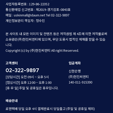
사업자등록번호 : 129-86-22352
통신판매업 신고번호 : 제2019-경기김포-0843호
메일 : uskinmall@daum.net
Tel 02-322-9897
개인정보관리 책임자 : 정수민
본 사이트 내 모든 이미지 및 컨텐츠 등은 저작권법 제 4조에 의한 저작물로써
소유권은(주)현진씨엔티에 있으며, 무단 도용시 법적인 제재를 받을 수 있습
니다.
Copyright (c) by (주)현진씨엔티 All right Reserved.
고객센터
입금계좌
02-322-9897
신한은행
(주)현진씨엔티
[상담시간] 오전 09시 ~ 오후 5시
140-011-915390
[점심시간] 오후 12:00 ~ 오후 1:00
[휴 무 일] 주말 및 공휴일은 휴무입니다.
배송안내
로젠택배 당일 오후 4시 결제완료시 당일출고 (주말 및 공휴일 제외)