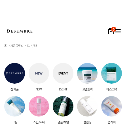
0
홈
제품종류별
SUN/BB
전 제품
NEW
EVENT
모델링팩
마스크팩
크림
스킨/토너
앰플/세럼
클렌징
선케어