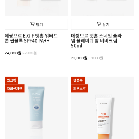
담기
담기
데쌍브르 E.G.F 엣홈 워터드
데쌍브르 엣홈 스네일 슬라
롭 썬블록 SPF40 PA++
임 블레미쉬 밤 비비크림
50ml
24,000원
27000원
22,000원
38000원
썬크림
썬블록
자외선차단
피부보호