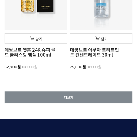
담기
담기
데쌍브르 엣홈 24K 슈퍼 골
데쌍브르 아쿠아 트리트먼
드 블라스팅 앰플 100ml
트 컨센트레이트 30ml
52,900원
108000원
25,600원
38000원
더보기