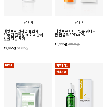
담기
담기
데쌍브르 엔자임 클렌저
데쌍브르 E.G.F 엣홈 워터드
80g 딥 클렌징 효소 세안제
롭 썬블록 SPF40 PA++
얼굴 각질 제거
24,000원
27000원
29,000원
32400원
BEST
피부결개선
영양공급