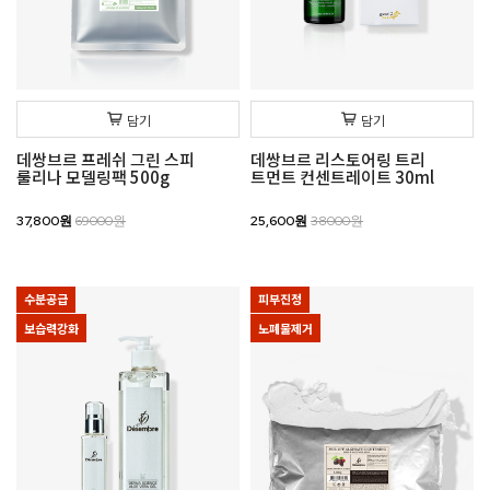
담기
담기
데쌍브르 프레쉬 그린 스피
데쌍브르 리스토어링 트리
룰리나 모델링팩 500g
트먼트 컨센트레이트 30ml
37,800원
69000원
25,600원
38000원
수분공급
피부진정
보습력강화
노폐물제거