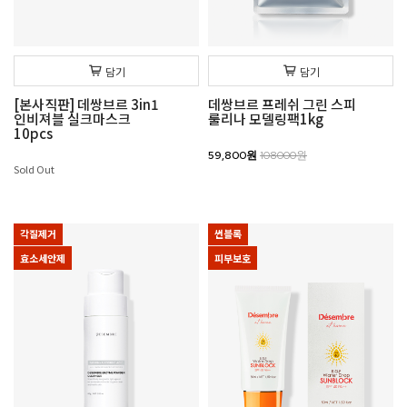
담기
담기
[본사직판] 데쌍브르 3in1
데쌍브르 프레쉬 그린 스피
인비져블 실크마스크
룰리나 모델링팩1kg
10pcs
59,800원
108000원
Sold Out
각질제거
썬블록
효소세안제
피부보호