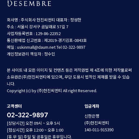
회사명 : 주식회사 현진씨엔티
대표자 : 정성한
주소 : 서울시 강서구 곰달래로 57길 7
사업자등록번호 : 129-86-22352
통신판매업 신고번호 : 제2019-경기김포-0843호
메일 : uskinmall@daum.net
Tel 02-322-9897
개인정보관리 책임자 : 정수민
본 사이트 내 모든 이미지 및 컨텐츠 등은 저작권법 제 4조에 의한 저작물로써
소유권은(주)현진씨엔티에 있으며, 무단 도용시 법적인 제재를 받을 수 있습
니다.
Copyright (c) by (주)현진씨엔티 All right Reserved.
고객센터
입금계좌
02-322-9897
신한은행
(주)현진씨엔티
[상담시간] 오전 09시 ~ 오후 5시
140-011-915390
[점심시간] 오후 12:00 ~ 오후 1:00
[휴 무 일] 주말 및 공휴일은 휴무입니다.