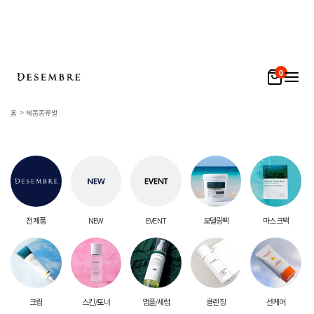
0
홈
제품종류별
전 제품
NEW
EVENT
모델링팩
마스크팩
크림
스킨/토너
앰플/세럼
클렌징
선케어