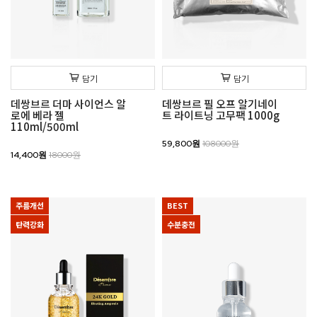
담기
담기
데쌍브르 더마 사이언스 알
데쌍브르 필 오프 알기네이
로에 베라 젤
트 라이트닝 고무팩 1000g
110ml/500ml
59,800원
108000원
14,400원
18000원
주름개선
BEST
탄력강화
수분충전