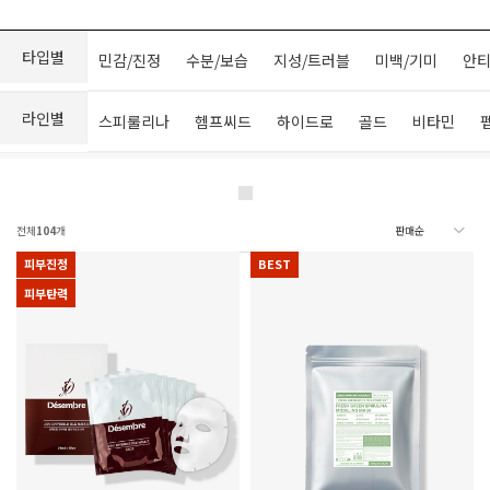
타입별
민감/진정
수분/보습
지성/트러블
미백/기미
안티
라인별
스피룰리나
헴프씨드
하이드로
골드
비타민
전체
104
개
피부진정
BEST
피부탄력