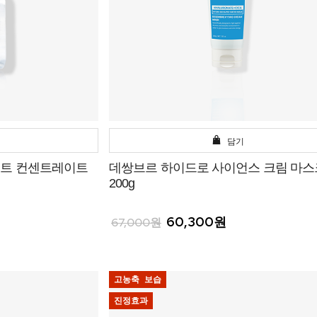
담기
먼트 컨센트레이트
데쌍브르 하이드로 사이언스 크림 마스
200g
60,300원
67,000원
고농축 보습
진정효과