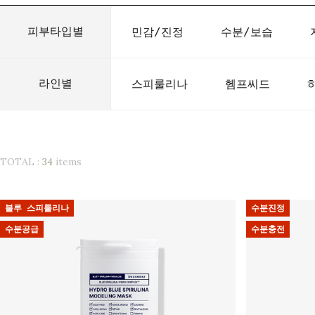
피부타입별
민감/진정
수분/보습
라인별
스피룰리나
헴프씨드
TOTAL :
34
items
블루 스피룰리나
수분진정
수분공급
수분충전