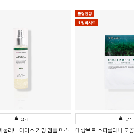
쿨링진정
초밀착시트
담기
담기
피룰리나 아이스 카밍 앰플 미스
데쌍브르 스피룰리나 모공 