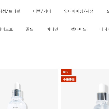
지성/트러블
미백/기미
안티에이징/재생
하이드로
골드
비타민
펩타이드
메디
BEST
수분충전