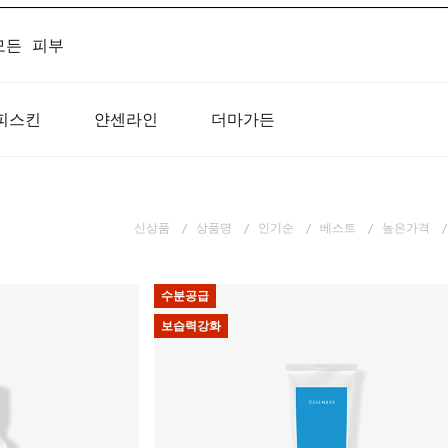
모든 피부
피스킨
얀센라인
더마가든
신상품
상품명
인기순
베스트
높은가격
수분공급
보습력강화