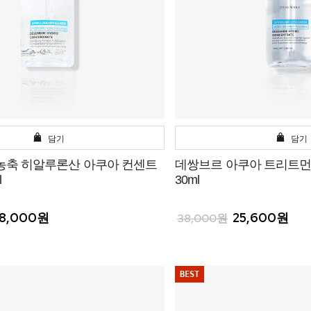
담기
담기
농축 히알루론산 아쿠아 컨센트
데쌍브르 아쿠아 트리트
l
30ml
8,000원
25,600원
38,000원
BEST