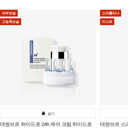
피부보습
스피룰리나
고농축보습
미스트
담기
데쌍브르 하이드로 24h 케어 크림 하이드로
데쌍브르 스