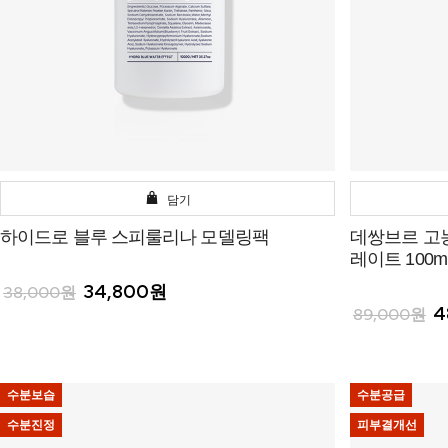
담기
하이드로 블루 스피룰리나 모델링팩
데쌍브르 고
레이트 100m
34,800원
38,000원
4
89,000원
수분보습
수분공급
수분진정
피부결개선