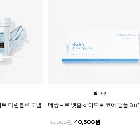
담기
이트 마린블루 모델
데쌍브르 엣홈 하이드로 코어 앰플 2ml*1
40,500원
45,000원