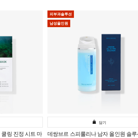
피부과솔루션
남성올인원
담기
쿨링 진정 시트 마
데쌍브르 스피룰리나 남자 올인원 솔루