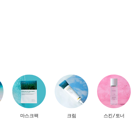
마스크팩
크림
스킨/토너