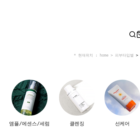
* 현재위치 : home >
피부타입별
앰플/에센스/세럼
클렌징
선케어