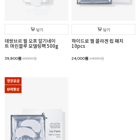
담기
담기
데쌍브르 필 오프 알기네이
하이드로 젤 콜라겐 립 패치
트 마린블루 모델링팩 500g
10pcs
39,800원
69000원
24,000원
24000원
영양공급
탄력향상