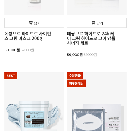
담기
담기
데쌍브르 하이드로 사이언
데쌍브르 하이드로 24h 케
스 크림 마스크 200g
어 크림 하이드로 코어 앰플
시너지 세트
60,300원
67000원
59,000원
62000원
BEST
수분공급
피부톤개선