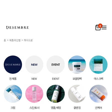
0
홈
제품라인별
하이드로
전 제품
NEW
EVENT
모델링팩
마스크팩
크림
스킨/토너
앰플/세럼
클렌징
선케어