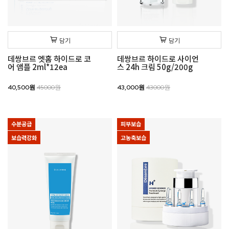
담기
담기
데쌍브르 엣홈 하이드로 코
데쌍브르 하이드로 사이언
어 앰플 2ml*12ea
스 24h 크림 50g/200g
40,500원
45000원
43,000원
43000원
수분공급
피부보습
보습력강화
고농축보습