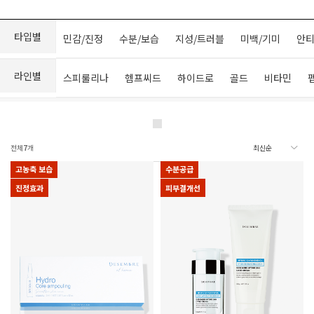
타입별
민감/진정
수분/보습
지성/트러블
미백/기미
안티
라인별
스피룰리나
헴프씨드
하이드로
골드
비타민
전체
7
개
고농축 보습
수분공급
진정효과
피부결개선