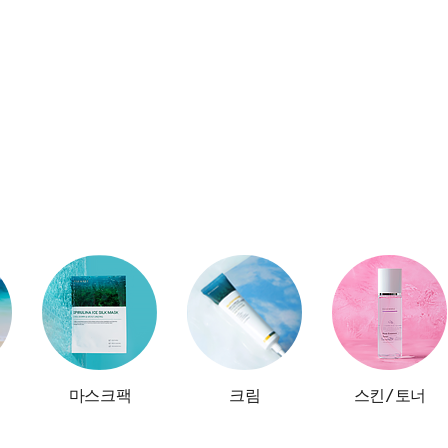
마스크팩
크림
스킨/토너