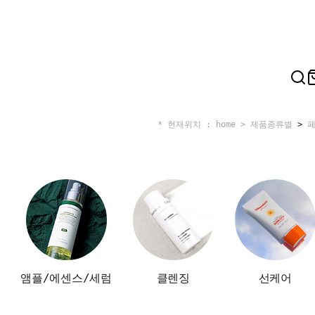
* 현재위치 : home >
제품종류별
>
앰플/에센스/세럼
클렌징
선케어