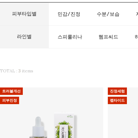
피부타입별
민감/진정
수분/보습
라인별
스피룰리나
헴프씨드
TOTAL :
3
items
트러블개선
진정세럼
피부진정
펩타이드