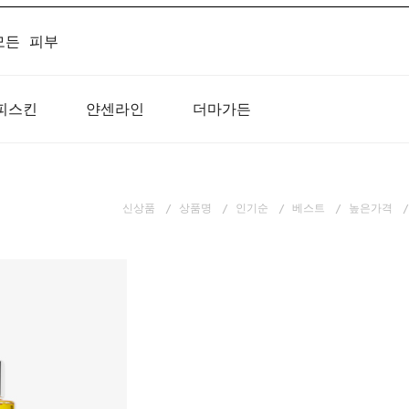
모든 피부
피스킨
얀센라인
더마가든
신상품
상품명
인기순
베스트
높은가격