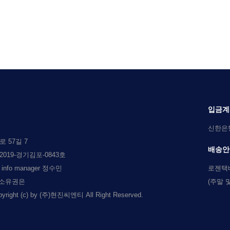
입금계
신한은행 
 57길 7
배송안
019-경기김포-0843호
l info manager 정수민
로젠택
 소유권은
(주말 
c) by (주)현진씨엔티 All Right Reserved.