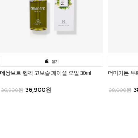
담기
데쌍브르 헴픽 고보습 페이셜 오일 30ml
더마가든 투페
36,900원
3
36,900원
38,000원