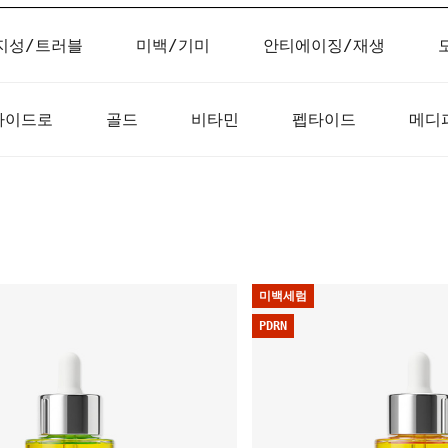
지성/트러블
미백/기미
안티에이징/재생
하이드로
골드
비타민
펩타이드
메디
미백세럼
PDRN