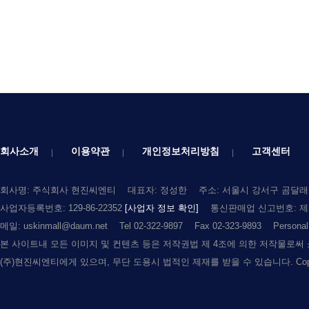
회사소개
이용약관
개인정보처리방침
고객센터
회사명: 주식회사 현진씨엔티
대표자: 정성한
주소: 서울시 강서구 곰달래로
사업자등록번호: 129-86-22352
[사업자 정보 확인]
통신판매업 신고번호: 제2
메일: uskinmall@daum.net
Tel 02-322-9897
Fax 02-323-9893
Persona
본 사이트내 모든 이미지 및 컨텐츠 등은 저작권법 제 4조에 의한 저작물로써
(주)현진씨엔티에게 있으며, 무단 도용시 법적인 제재를 받을 수 있습니다. Copyright (