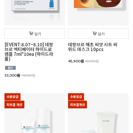
담기
담기
[EVENT:8.07~8.10] 데쌍
데쌍브르 해초 씨앗 시트 씨
브르 엑티베이터 하이드로
위드 마스크 10pcs
앰플 7ml*10ea (하이드라
풀)
45,900원
45900원
33,000원
78000원
수분공급
수분공급
피부결 개선
피부결개선