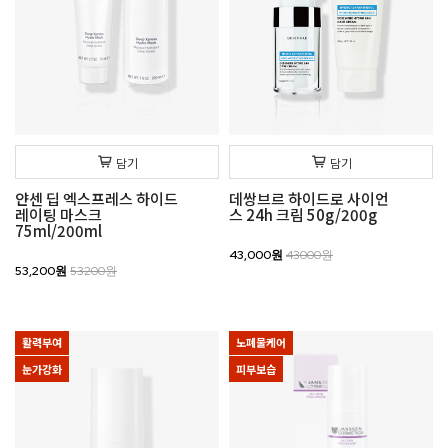
담기
담기
얀센 딥 엑스프레스 하이드
데쌍브르 하이드로 사이언
레이팅 마스크
스 24h 크림 50g/200g
75ml/200ml
43,000원
43000원
53,200원
53200원
활력부여
노폐물케어
눈가강화
피부보습