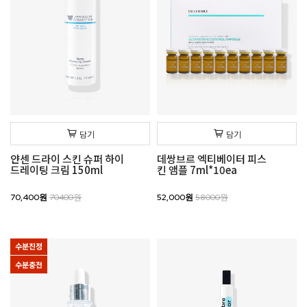
담기
담기
얀센 드라이 스킨 슈퍼 하이
데쌍브르 엑티베이터 피스
드레이팅 크림 150ml
킨 앰플 7ml*10ea
70,400원
70400원
52,000원
58000원
수분진정
수분충전