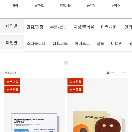
크림
스킨/토너
앰플/세럼
클렌징
선케어
타입별
민감/진정
수분/보습
지성/트러블
미백/기미
안티
라인별
스피룰리나
헴프씨드
하이드로
골드
비타민
전체
24
개
수분보습
피부진정
수분진정
수분공급