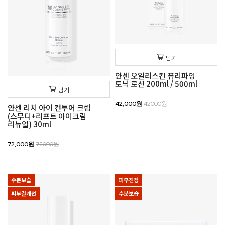
담기
얀센 오일리스킨 퓨리파잉
토닉 로션 200ml / 500ml
담기
42,000원
42000원
얀센 리치 아이 컨투어 크림
(스무디+리프트 아이크림
리뉴얼) 30ml
72,000원
72000원
수분보습
피부진정
피부결개선
수분보습