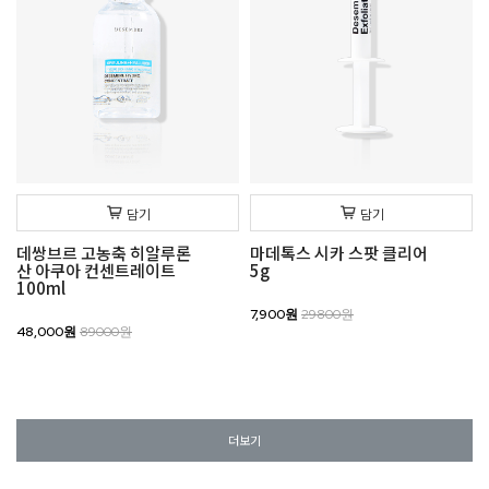
담기
담기
데쌍브르 고농축 히알루론
마데톡스 시카 스팟 클리어
산 아쿠아 컨센트레이트
5g
100ml
7,900원
29800원
48,000원
89000원
더보기