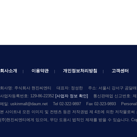
회사소개
이용약관
개인정보처리방침
고객센터
회사명: 주식회사 현진씨엔티
대표자: 정성한
주소: 서울시 강서구 곰달래로
사업자등록번호: 129-86-22352
[사업자 정보 확인]
통신판매업 신고번호: 제2
메일: uskinmall@daum.net
Tel 02-322-9897
Fax 02-323-9893
Persona
본 사이트내 모든 이미지 및 컨텐츠 등은 저작권법 제 4조에 의한 저작물로써
(주)현진씨엔티에게 있으며, 무단 도용시 법적인 제재를 받을 수 있습니다. Copyright (