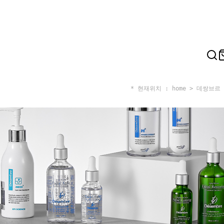
* 현재위치 : home >
데쌍브르 D