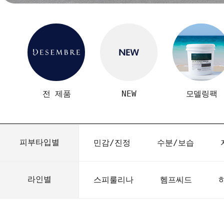
전 제품
NEW
모델링팩
피부타입별
민감/진정
수분/보습
라인별
스피룰리나
헴프씨드