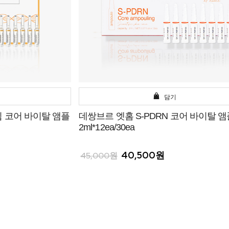
담기
 코어 바이탈 앰플
데쌍브르 엣홈 S-PDRN 코어 바이탈 앰
2ml*12ea/30ea
40,500원
45,000원