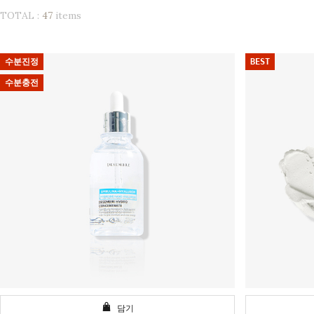
TOTAL :
47
items
수분진정
BEST
수분충전
담기