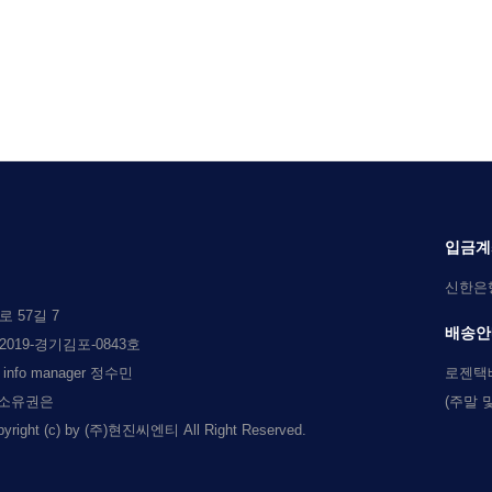
입금계
신한은행 
 57길 7
배송안
019-경기김포-0843호
l info manager 정수민
로젠택
 소유권은
(주말 
c) by (주)현진씨엔티 All Right Reserved.