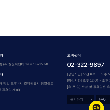
좌
고객센터
02-322-9897
(주)현진씨엔티 140-011-915390
[상담시간] 오전 09시 ~ 오후 
내
[점심시간] 오후 12:00 ~ 오후 1
배 당일 오후 4시 결제완료시 당일출고
[휴 무 일] 주말 및 공휴일은 
및 공휴일 제외)
문의하기
FAQ