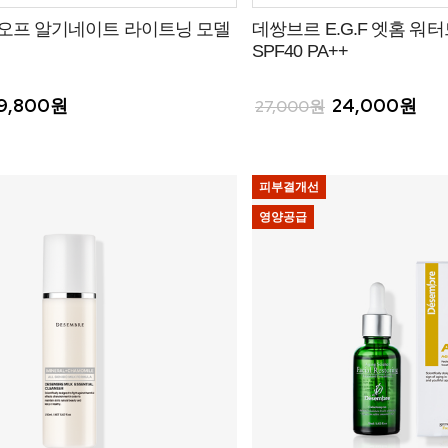
 오프 알기네이트 라이트닝 모델
데쌍브르 E.G.F 엣홈 워
SPF40 PA++
9,800원
24,000원
27,000원
피부결개선
영양공급