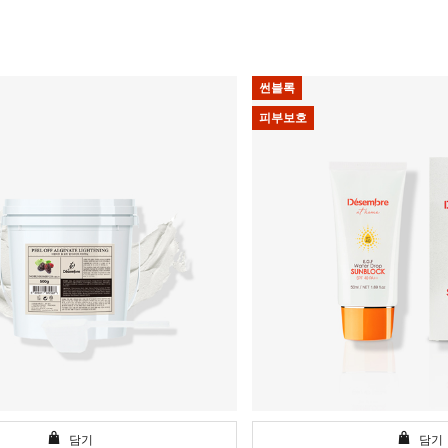
썬블록
피부보호
담기
담기