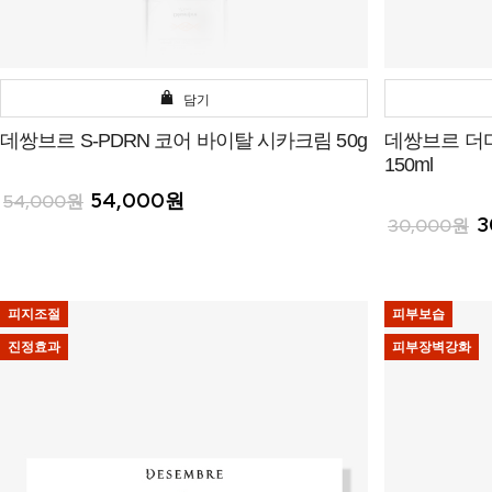
담기
데쌍브르 S-PDRN 코어 바이탈 시카크림 50g
데쌍브르 더
150ml
54,000원
54,000원
3
30,000원
피지조절
피부보습
진정효과
피부장벽강화