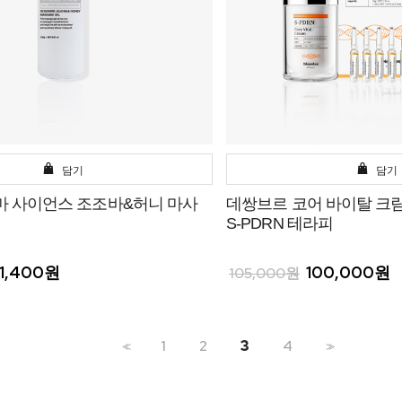
담기
담기
마 사이언스 조조바&허니 마사
데쌍브르 코어 바이탈 크림
S-PDRN 테라피
1,400원
100,000원
105,000원
1
2
3
4
<<
>>