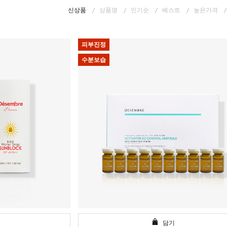
신상품
상품명
인기순
베스트
높은가격
피부진정
수분보습
담기