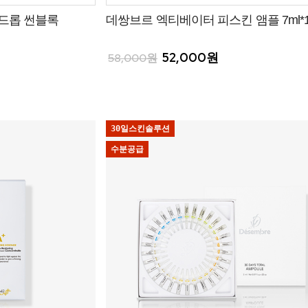
터드롭 썬블록
데쌍브르 엑티베이터 피스킨 앰플 7ml*1
52,000원
58,000원
30일스킨솔루션
수분공급