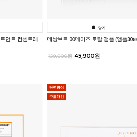
담기
리트먼트 컨센트레
데쌍브르 30데이즈 토탈 앰플 (앰플30ea
45,900원
139,000원
탄력향상
주름개선