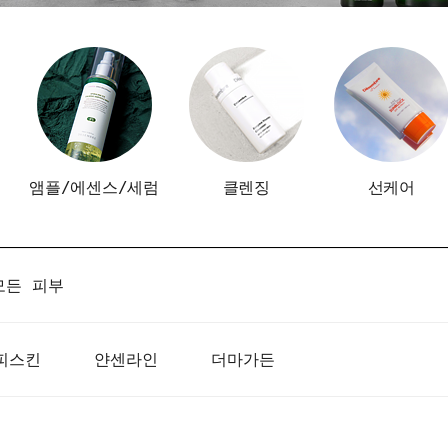
앰플/에센스/세럼
클렌징
선케어
모든 피부
피스킨
얀센라인
더마가든