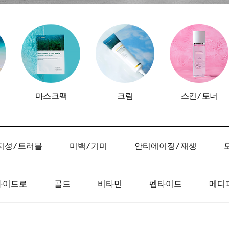
마스크팩
크림
스킨/토너
지성/트러블
미백/기미
안티에이징/재생
하이드로
골드
비타민
펩타이드
메디