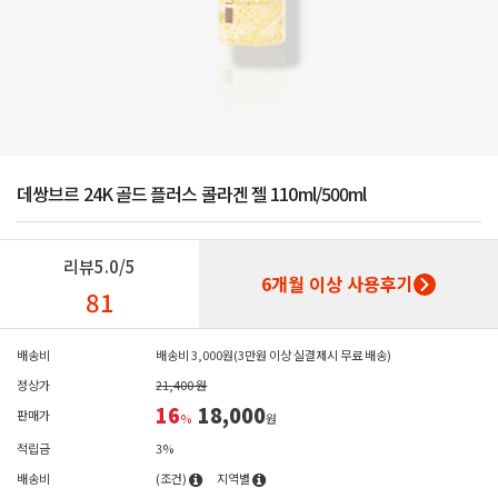
데쌍브르 24K 골드 플러스 콜라겐 젤 110ml/500ml
리뷰
5.0/5
6개월 이상 사용후기
81
배송비
배송비 3,000원(3만원 이상 실결제시 무료 배송)
정상가
21,400 원
16
18,000
판매가
%
원
적립금
3%
배송비
(조건)
지역별