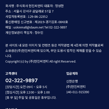
회사명 : 주식회사 현진씨엔티
대표자 : 정성한
주소 : 서울시 강서구 곰달래로 57길 7
사업자등록번호 : 129-86-22352
통신판매업 신고번호 : 제2019-경기김포-0843호
메일 : uskinmall@daum.net
Tel 02-322-9897
개인정보관리 책임자 : 정수민
본 사이트 내 모든 이미지 및 컨텐츠 등은 저작권법 제 4조에 의한 저작물로써
소유권은(주)현진씨엔티에 있으며, 무단 도용시 법적인 제재를 받을 수 있습
니다.
Copyright (c) by (주)현진씨엔티 All right Reserved.
고객센터
입금계좌
02-322-9897
신한은행
(주)현진씨엔티
[상담시간] 오전 09시 ~ 오후 5시
140-011-915390
[점심시간] 오후 12:00 ~ 오후 1:00
[휴 무 일] 주말 및 공휴일은 휴무입니다.