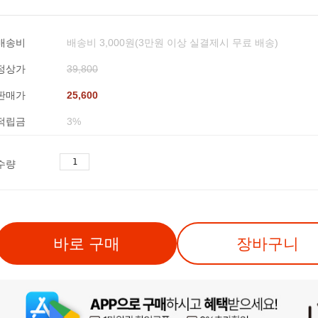
배송비
배송비 3,000원(3만원 이상 실결제시 무료 배송)
정상가
39,800
판매가
25,600
적립금
3%
수량
바로 구매
장바구니