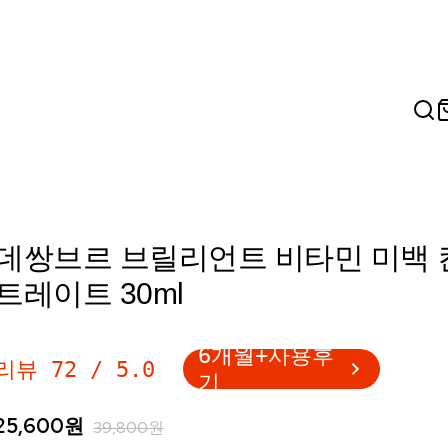
데쌍브르 브릴리언트 비타민 미백 
트레이트 30ml
6개월+사용후
리뷰
72
/
5.0
기
25,600
원
39,800
원