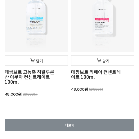
담기
담기
데쌍브르 고농축 히알루론
데쌍브르 리페어 컨센트레
산 아쿠아 컨센트레이트
이트 100ml
100ml
48,000원
69000원
48,000원
89000원
더보기