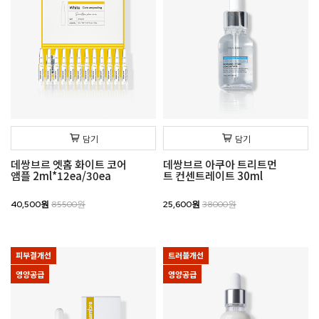
담기
담기
데쌍브르 엣홈 화이트 코어
데쌍브르 아쿠아 트리트먼
앰플 2ml*12ea/30ea
트 컨센트레이트 30ml
40,500원
85500원
25,600원
38000원
피부결개선
트러블개선
영양공급
영양공급