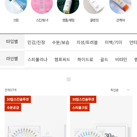
크림
스킨/토너
앰플/세럼
클렌징
선케어
타입별
민감/진정
수분/보습
지성/트러블
미백/기미
안티
라인별
스피룰리나
헴프씨드
하이드로
골드
비타민
전체
17
개
30일스킨솔루션
30일스킨솔루션
수분공급
스피큘크림