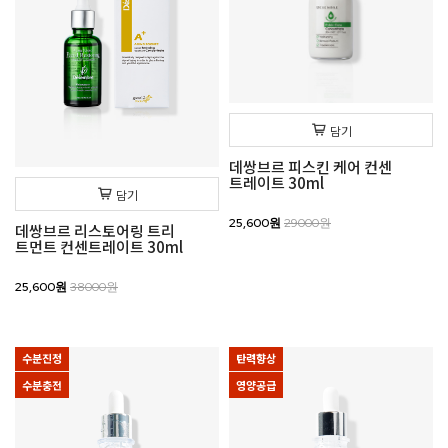
담기
데쌍브르 피스킨 케어 컨센
트레이트 30ml
담기
25,600원
29000원
데쌍브르 리스토어링 트리
트먼트 컨센트레이트 30ml
25,600원
38000원
수분진정
탄력향상
수분충전
영양공급