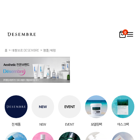
0
홈
데쌍브르 DESEMBRE
앰플/세럼
전 제품
NEW
EVENT
모델링팩
마스크팩