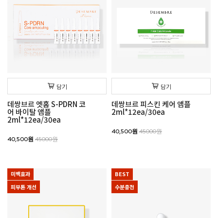
담기
담기
데쌍브르 엣홈 S-PDRN 코
데쌍브르 피스킨 케어 앰플
어 바이탈 앰플
2ml*12ea/30ea
2ml*12ea/30ea
40,500원
45000원
40,500원
45000원
미백효과
BEST
피부톤 개선
수분충전