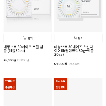
담기
담기
데쌍브르 30데이즈 토탈 앰
데쌍브르 30데이즈 스킨다
플 (앰플30ea)
이어리(필링크림30g+앰플
30ea)
45,900원
139000원
54,800원
139000원
탄력향상
피지조절
주름개선
진정효과