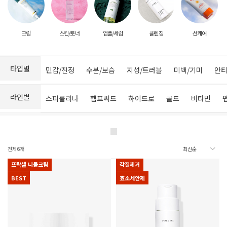
크림
스킨/토너
앰플/세럼
클렌징
선케어
타입별
민감/진정
수분/보습
지성/트러블
미백/기미
안티
라인별
스피룰리나
헴프씨드
하이드로
골드
비타민
전체
6
개
프락셀 니들크림
각질제거
BEST
효소세안제