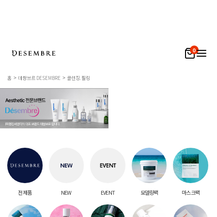
0
홈
데쌍브르 DESEMBRE
클렌징.필링
전 제품
NEW
EVENT
모델링팩
마스크팩