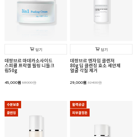
담기
담기
데쌍브르 마데카소사이드
데쌍브르 엔자임 클렌저
스피큘 프락셀 필링 니들크
80g 딥 클렌징 효소 세안제
림50g
얼굴 각질 제거
45,000원
68000원
29,000원
32400원
수분보충
활력공급
클렌징
피부결정돈