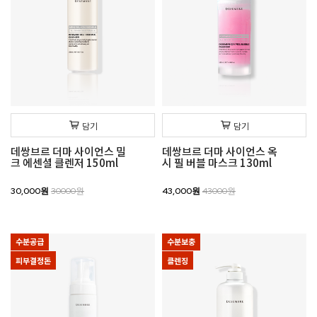
담기
담기
데쌍브르 더마 사이언스 밀
데쌍브르 더마 사이언스 옥
크 에센셜 클렌저 150ml
시 필 버블 마스크 130ml
30,000원
30000원
43,000원
43000원
수분공급
수분보충
피부결정돈
클렌징