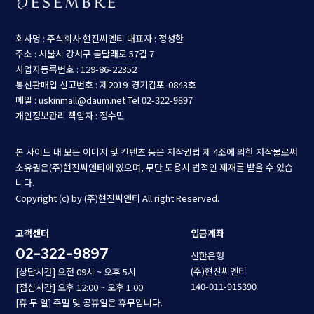
회사명 : 주식회사 현진씨엔티
대표자 : 정성한
주소 : 서울시 강서구 곰달래로 57길 7
사업자등록번호 : 129-86-22352
통신판매업 신고번호 : 제2019-경기김포-0843호
메일 : uskinmall@daum.net
Tel 02-322-9897
개인정보관리 책임자 : 정수민
본 사이트 내 모든 이미지 및 컨텐츠 등은 저작권법 제 4조에 의한 저작물로써
소유권은(주)현진씨엔티에 있으며, 무단 도용시 법적인 제재를 받을 수 있습
니다.
Copyright (c) by (주)현진씨엔티 All right Reserved.
고객센터
입금계좌
02-322-9897
신한은행
(주)현진씨엔티
[상담시간] 오전 09시 ~ 오후 5시
140-011-915390
[점심시간] 오후 12:00 ~ 오후 1:00
[휴 무 일] 주말 및 공휴일은 휴무입니다.