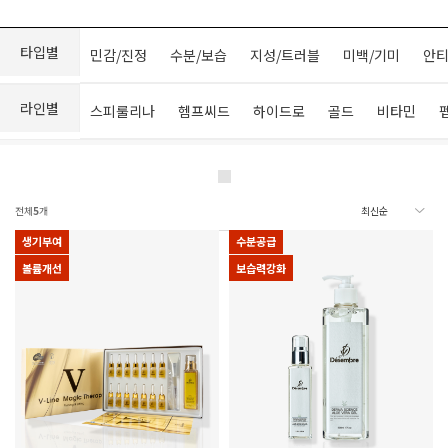
타입별
민감/진정
수분/보습
지성/트러블
미백/기미
안티
라인별
스피룰리나
헴프씨드
하이드로
골드
비타민
전체
5
개
생기부여
수분공급
볼륨개선
보습력강화