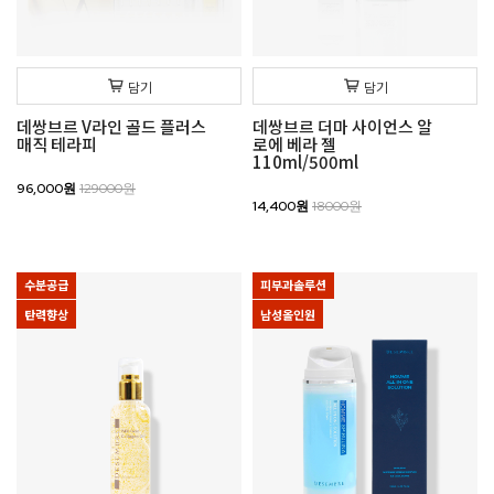
담기
담기
데쌍브르 V라인 골드 플러스
데쌍브르 더마 사이언스 알
매직 테라피
로에 베라 젤
110ml/500ml
96,000원
129000원
14,400원
18000원
수분공급
피부과솔루션
탄력향상
남성올인원