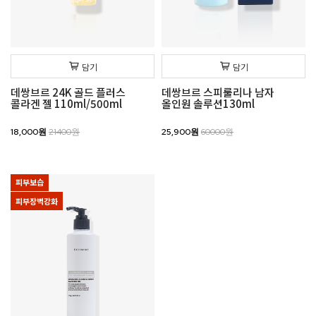
담기
담기
데쌍브르 24K 골드 플러스
데쌍브르 스피룰리나 남자
콜라겐 젤 110ml/500ml
올인원 솔루션130ml
18,000원
21400원
25,900원
60000원
피부보습
피부장벽강화