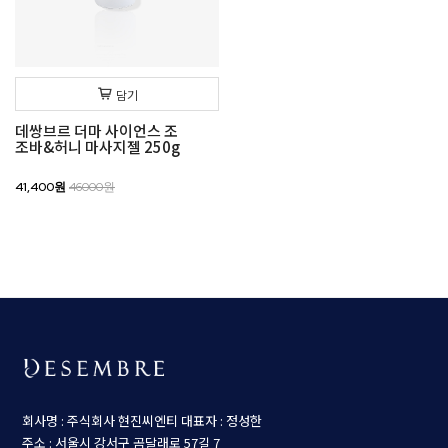
담기
데쌍브르 더마 사이언스 조
조바&허니 마사지젤 250g
41,400원
46000원
회사명 : 주식회사 현진씨엔티
대표자 : 정성한
주소 : 서울시 강서구 곰달래로 57길 7