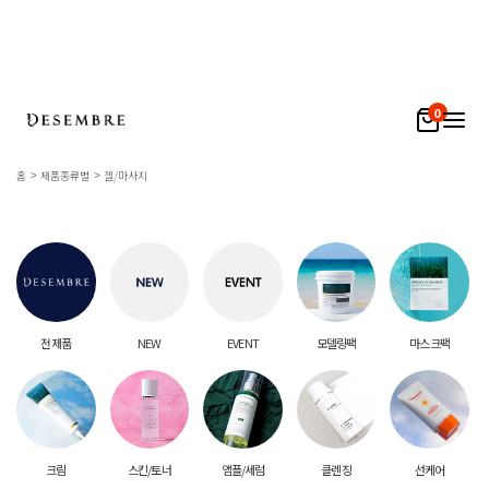
0
홈
제품종류별
젤/마사지
전 제품
NEW
EVENT
모델링팩
마스크팩
크림
스킨/토너
앰플/세럼
클렌징
선케어