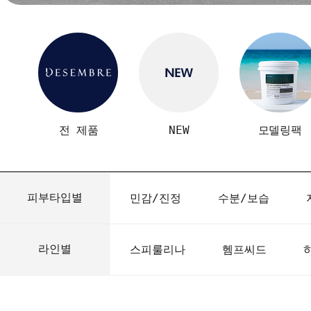
전 제품
NEW
모델링팩
피부타입별
민감/진정
수분/보습
라인별
스피룰리나
헴프씨드