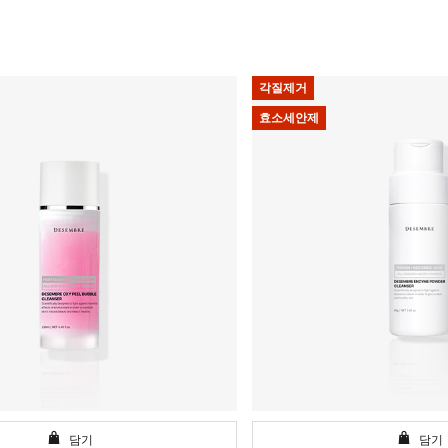
각질제거
효소세안제
담기
담기