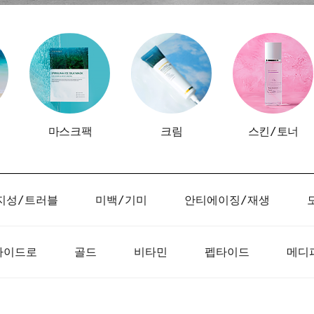
마스크팩
크림
스킨/토너
지성/트러블
미백/기미
안티에이징/재생
하이드로
골드
비타민
펩타이드
메디