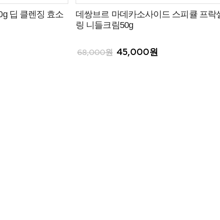
g 딥 클렌징 효소
데쌍브르 마데카소사이드 스피큘 프락
링 니들크림50g
45,000원
68,000원