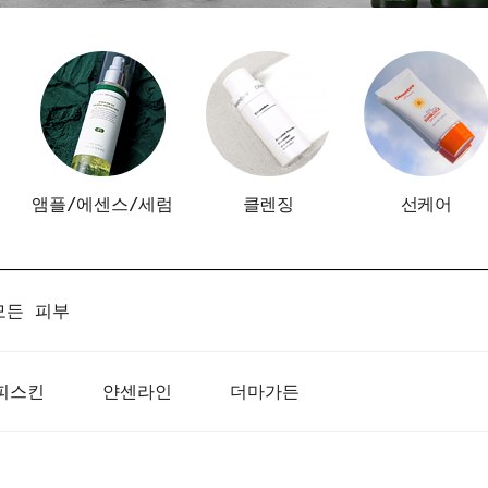
앰플/에센스/세럼
클렌징
선케어
모든 피부
피스킨
얀센라인
더마가든