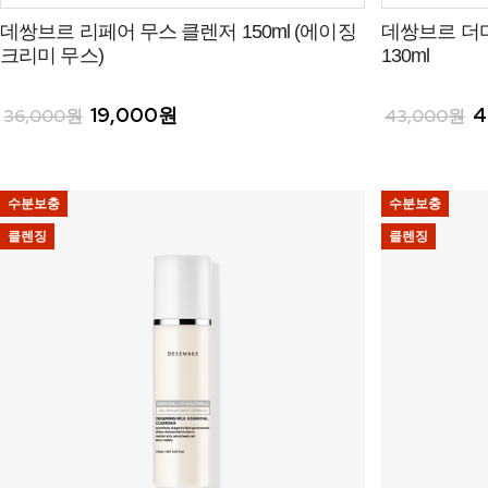
데쌍브르 리페어 무스 클렌저 150ml (에이징
데쌍브르 더마
크리미 무스)
130ml
19,000원
4
36,000원
43,000원
수분보충
수분보충
클렌징
클렌징