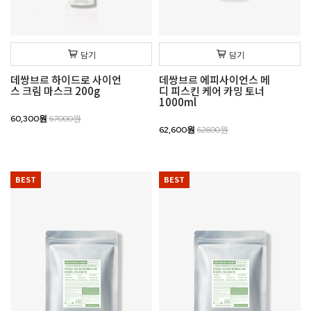
담기
담기
데쌍브르 하이드로 사이언
데쌍브르 에피사이언스 메
스 크림 마스크 200g
디 피스킨 케어 카밍 토너
1000ml
60,300원
67000원
62,600원
62600원
BEST
BEST