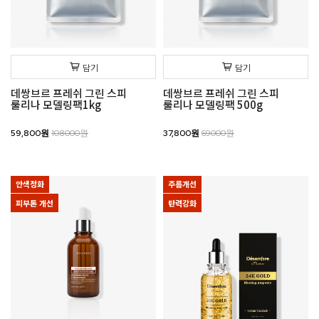
담기
담기
데쌍브르 프레쉬 그린 스피
데쌍브르 프레쉬 그린 스피
룰리나 모델링팩1kg
룰리나 모델링팩 500g
59,800원
108000원
37,800원
69000원
안색정화
주름개선
피부톤 개선
탄력강화