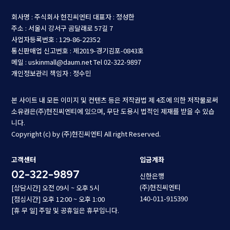
회사명 : 주식회사 현진씨엔티
대표자 : 정성한
주소 : 서울시 강서구 곰달래로 57길 7
사업자등록번호 : 129-86-22352
통신판매업 신고번호 : 제2019-경기김포-0843호
메일 : uskinmall@daum.net
Tel 02-322-9897
개인정보관리 책임자 : 정수민
본 사이트 내 모든 이미지 및 컨텐츠 등은 저작권법 제 4조에 의한 저작물로써
소유권은(주)현진씨엔티에 있으며, 무단 도용시 법적인 제재를 받을 수 있습
니다.
Copyright (c) by (주)현진씨엔티 All right Reserved.
고객센터
입금계좌
02-322-9897
신한은행
(주)현진씨엔티
[상담시간] 오전 09시 ~ 오후 5시
140-011-915390
[점심시간] 오후 12:00 ~ 오후 1:00
[휴 무 일] 주말 및 공휴일은 휴무입니다.