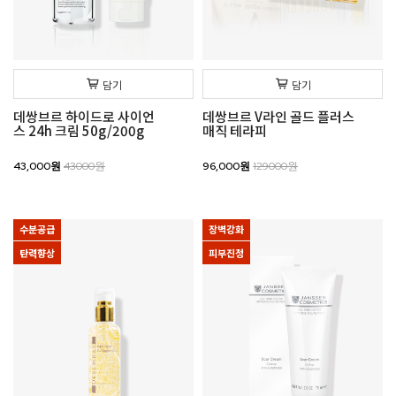
담기
담기
데쌍브르 하이드로 사이언
데쌍브르 V라인 골드 플러스
스 24h 크림 50g/200g
매직 테라피
43,000원
43000원
96,000원
129000원
수분공급
장벽강화
탄력향상
피부진정