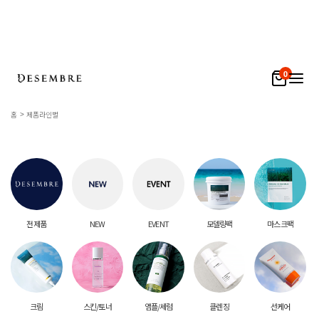
0
홈
제품라인별
전 제품
NEW
EVENT
모델링팩
마스크팩
크림
스킨/토너
앰플/세럼
클렌징
선케어