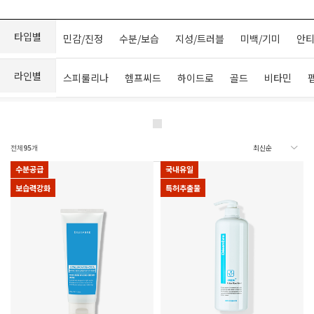
타입별
민감/진정
수분/보습
지성/트러블
미백/기미
안티
라인별
스피룰리나
헴프씨드
하이드로
골드
비타민
전체
95
개
수분공급
국내유일
보습력강화
특허추출물